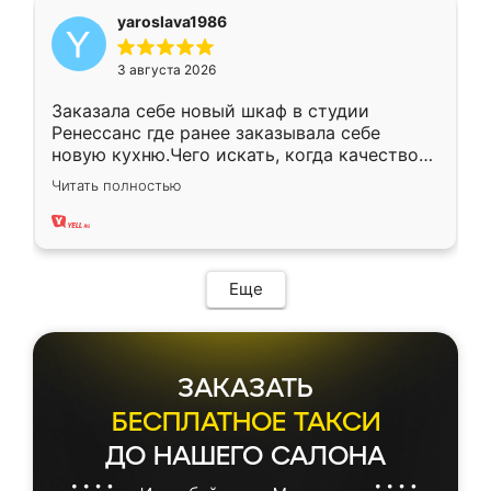
yaroslava1986
3 августа 2026
Заказала себе новый шкаф в студии
Ренессанс где ранее заказывала себе
новую кухню.Чего искать, когда качеством
вполне довольна. Служит кухня уже почти
Читать полностью
два года, нареканий нет.
Еще
ЗАКАЗАТЬ
БЕСПЛАТНОЕ ТАКСИ
ДО НАШЕГО САЛОНА