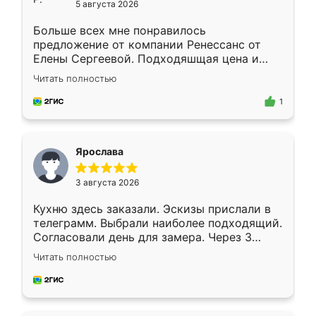
5 августа 2026
Больше всех мне понравилось
предложение от компании Ренессанс от
Елены Сергеевой. Подходяшщая цена и
короткие сроки изготовления. Приехавший
Читать полностью
для замера сотрудник Владислав
предложил по моему эскизу самый
1
подходящий вариант шкафа. Немного его
видоизменил, получилось даже лучше, чем
я хотела.
Ярослава
3 августа 2026
Кухню здесь заказали. Эскизы прислали в
телеграмм. Выбрали наиболее подходящий.
Согласовали день для замера. Через 3
недели кухня была уже готова. Остались
Читать полностью
довольны работой. Спасибо Ренессанс
мебель за качественную работу!