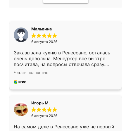
Мальвина
6 августа 2026
Заказывала кухню в Ренессанс, осталась
очень довольна. Менеджер всё быстро
посчитала, на вопросы отвечала сразу.
Замерщик приехал в субботу, подошёл к
Читать полностью
делу со всей ответственностью. Собрали
за день, ребята работали аккуратно, даже
пыли почти не было. Качество отличное,
ящики ходят плавно, ничего не скрипит.
Всё подошло как влитое.
Игорь М.
6 августа 2026
На самом деле в Ренессанс уже не первый