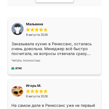
Мальвина
6 августа 2026
Заказывала кухню в Ренессанс, осталась
очень довольна. Менеджер всё быстро
посчитала, на вопросы отвечала сразу.
Замерщик приехал в субботу, подошёл к
Читать полностью
делу со всей ответственностью. Собрали
за день, ребята работали аккуратно, даже
пыли почти не было. Качество отличное,
ящики ходят плавно, ничего не скрипит.
Всё подошло как влитое.
Игорь М.
6 августа 2026
На самом деле в Ренессанс уже не первый