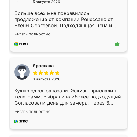
5 августа 2026
Больше всех мне понравилось
предложение от компании Ренессанс от
Елены Сергеевой. Подходяшщая цена и
короткие сроки изготовления. Приехавший
Читать полностью
для замера сотрудник Владислав
предложил по моему эскизу самый
1
подходящий вариант шкафа. Немного его
видоизменил, получилось даже лучше, чем
я хотела.
Ярослава
3 августа 2026
Кухню здесь заказали. Эскизы прислали в
телеграмм. Выбрали наиболее подходящий.
Согласовали день для замера. Через 3
недели кухня была уже готова. Остались
Читать полностью
довольны работой. Спасибо Ренессанс
мебель за качественную работу!