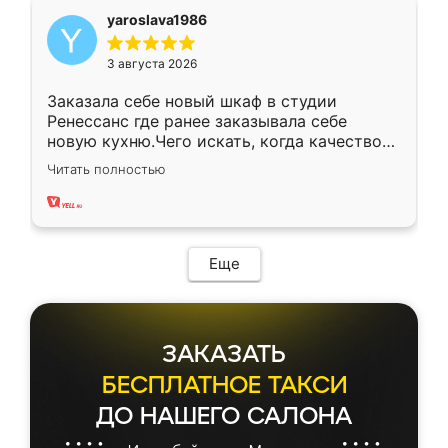
yaroslava1986
3 августа 2026
Заказала себе новый шкаф в студии
Ренессанс где ранее заказывала себе
новую кухню.Чего искать, когда качеством
вполне довольна. Служит кухня уже почти
Читать полностью
два года, нареканий нет.
Еще
ЗАКАЗАТЬ
БЕСПЛАТНОЕ ТАКСИ
ДО НАШЕГО САЛОНА