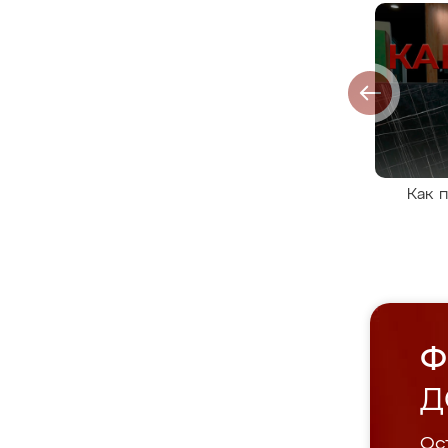
Как 
Ф
Д
Ост