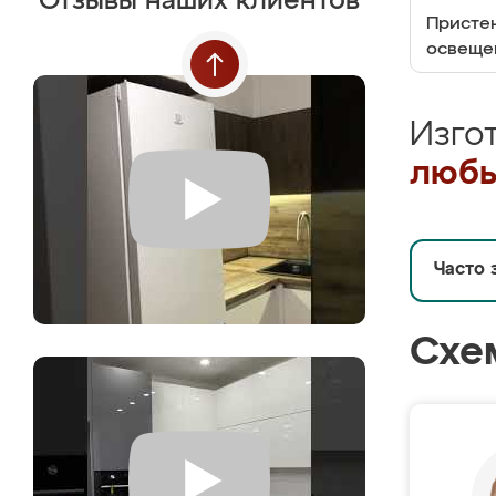
Отзывы наших клиентов
Пристен
освеще
Изго
любы
Часто 
Схе