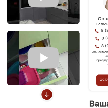
Оста
Позвон
8 (
8 (
8 (
Или оставь
ко
предвар
ОСТ
Ваша