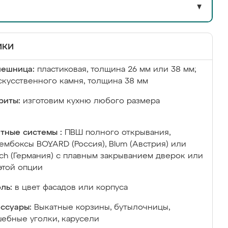
▼
ики
лешница:
пластиковая, толщина 26 мм или 38 мм;
скусственного камня, толщина 38 мм
риты:
изготовим кухню любого размера
тные системы :
ПВШ полного открывания,
ембоксы BOYARD (Россия), Blum (Австрия) или
ich (Германия) с плавным закрыванием дверок или
этой опции
ль:
в цвет фасадов или корпуса
ссуары:
Выкатные корзины, бутылочницы,
ебные уголки, карусели