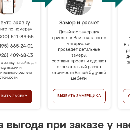
вьте заявку
Замер и расчет
ите по номерам
Дизайнер-замерщик
800) 511-89-55
приедет к Вам с каталогом
материалов,
Вы
495) 665-24-01
проведёт детальные
р
926) 409-68-13
замеры,
д
составит проект и сделает
з
те заявку на сайте для
окончательный расчёт
нсультации и
стоимости Вашей будущей
ительного расчёта
стоимости.
мебели.
ВЫЗВАТЬ ЗАМЕРЩИКА
АВИТЬ ЗАЯВКУ
 выгода при заказе у на