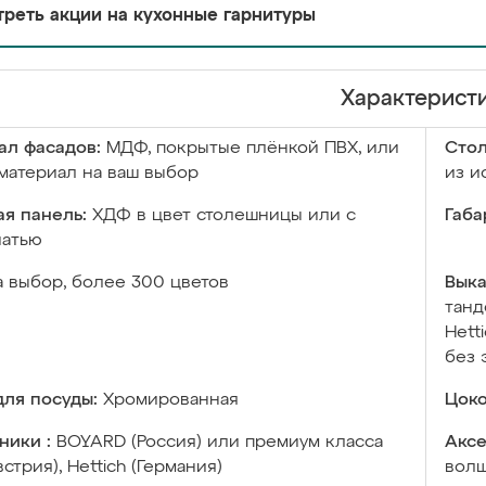
реть акции на кухонные гарнитуры
Характерист
ал фасадов:
МДФ, покрытые плёнкой ПВХ, или
Сто
материал на ваш выбор
из и
я панель:
ХДФ в цвет столешницы или с
Габа
чатью
а выбор, более 300 цветов
Выка
танд
Hett
без 
ля посуды:
Хромированная
Цоко
ники :
BOYARD (Россия) или премиум класса
Аксе
встрия), Hettich (Германия)
волш