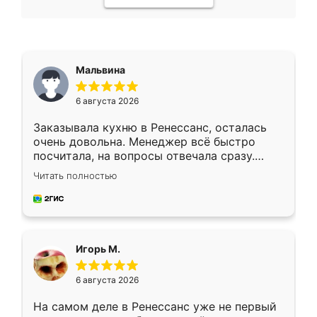
Мальвина
6 августа 2026
Заказывала кухню в Ренессанс, осталась
очень довольна. Менеджер всё быстро
посчитала, на вопросы отвечала сразу.
Замерщик приехал в субботу, подошёл к
Читать полностью
делу со всей ответственностью. Собрали
за день, ребята работали аккуратно, даже
пыли почти не было. Качество отличное,
ящики ходят плавно, ничего не скрипит.
Всё подошло как влитое.
Игорь М.
6 августа 2026
На самом деле в Ренессанс уже не первый