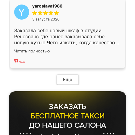
yaroslava1986
3 августа 2026
Заказала себе новый шкаф в студии
Ренессанс где ранее заказывала себе
новую кухню.Чего искать, когда качеством
вполне довольна. Служит кухня уже почти
Читать полностью
два года, нареканий нет.
Еще
ЗАКАЗАТЬ
БЕСПЛАТНОЕ ТАКСИ
ДО НАШЕГО САЛОНА