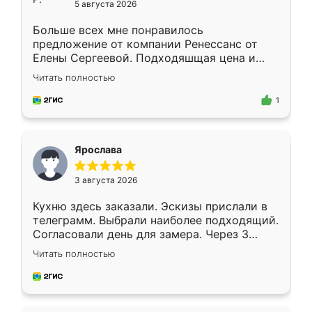
5 августа 2026
Больше всех мне понравилось
предложение от компании Ренессанс от
Елены Сергеевой. Подходяшщая цена и
короткие сроки изготовления. Приехавший
Читать полностью
для замера сотрудник Владислав
предложил по моему эскизу самый
1
подходящий вариант шкафа. Немного его
видоизменил, получилось даже лучше, чем
я хотела.
Ярослава
3 августа 2026
Кухню здесь заказали. Эскизы прислали в
телеграмм. Выбрали наиболее подходящий.
Согласовали день для замера. Через 3
недели кухня была уже готова. Остались
Читать полностью
довольны работой. Спасибо Ренессанс
мебель за качественную работу!