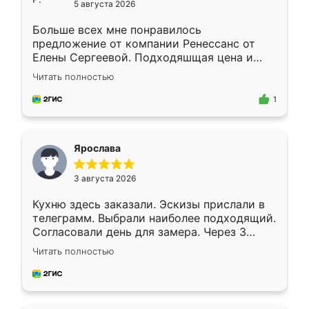
5 августа 2026
Больше всех мне понравилось
предложение от компании Ренессанс от
Елены Сергеевой. Подходяшщая цена и
короткие сроки изготовления. Приехавший
Читать полностью
для замера сотрудник Владислав
предложил по моему эскизу самый
1
подходящий вариант шкафа. Немного его
видоизменил, получилось даже лучше, чем
я хотела.
Ярослава
3 августа 2026
Кухню здесь заказали. Эскизы прислали в
телеграмм. Выбрали наиболее подходящий.
Согласовали день для замера. Через 3
недели кухня была уже готова. Остались
Читать полностью
довольны работой. Спасибо Ренессанс
мебель за качественную работу!