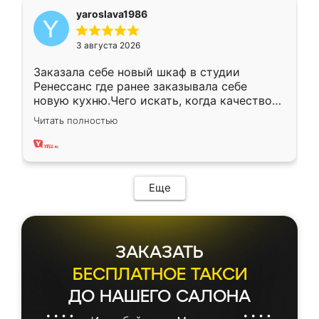
yaroslava1986
3 августа 2026
Заказала себе новый шкаф в студии
Ренессанс где ранее заказывала себе
новую кухню.Чего искать, когда качеством
вполне довольна. Служит кухня уже почти
Читать полностью
два года, нареканий нет.
Еще
ЗАКАЗАТЬ
БЕСПЛАТНОЕ ТАКСИ
ДО НАШЕГО САЛОНА