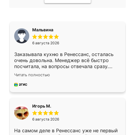
Мальвина
6 августа 2026
Заказывала кухню в Ренессанс, осталась
очень довольна. Менеджер всё быстро
посчитала, на вопросы отвечала сразу.
Замерщик приехал в субботу, подошёл к
Читать полностью
делу со всей ответственностью. Собрали
за день, ребята работали аккуратно, даже
пыли почти не было. Качество отличное,
ящики ходят плавно, ничего не скрипит.
Всё подошло как влитое.
Игорь М.
6 августа 2026
На самом деле в Ренессанс уже не первый