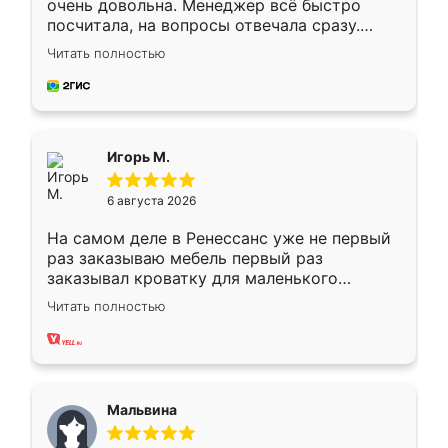
очень довольна. Менеджер всё быстро
посчитала, на вопросы отвечала сразу.
Замерщик приехал в субботу, подошёл к
Читать полностью
делу со всей ответственностью. Собрали
за день, ребята работали аккуратно, даже
пыли почти не было. Качество отличное,
ящики ходят плавно, ничего не скрипит.
Всё подошло как влитое.
Игорь М.
6 августа 2026
На самом деле в Ренессанс уже не первый
раз заказываю мебель первый раз
заказывал кроватку для маленького
ребёнка при его рождении ,во второй раз
Читать полностью
заказал шкаф-купе. По качеству очень
хорошее сборка достаточно быстрая,
также адекватные цены. До этого
сравнивал с разными конкурентами в этом
сегменте ,выбор у конкурентов куда
Мальвина
меньше, здесь же он более разнообразный.
Мне нравится ,если что-то потребуется из