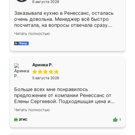
6 августа 2026
мебели буду заказывать только здесь.
Заказывала кухню в Ренессанс, осталась
очень довольна. Менеджер всё быстро
посчитала, на вопросы отвечала сразу.
Замерщик приехал в субботу, подошёл к
Читать полностью
делу со всей ответственностью. Собрали
за день, ребята работали аккуратно, даже
пыли почти не было. Качество отличное,
ящики ходят плавно, ничего не скрипит.
Всё подошло как влитое.
Аринка Р.
5 августа 2026
Больше всех мне понравилось
предложение от компании Ренессанс от
Елены Сергеевой. Подходяшщая цена и
короткие сроки изготовления. Приехавший
Читать полностью
для замера сотрудник Владислав
предложил по моему эскизу самый
1
подходящий вариант шкафа. Немного его
видоизменил, получилось даже лучше, чем