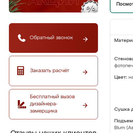
Посмот
Обратный звонок
Матери
Стенова
фотопе
Заказать расчёт
Цвет:
н
Бесплатный вызов
дизайнера-
Сушка д
замерщика
Подъем
Blum (А