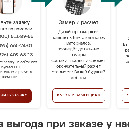
вьте заявку
Замер и расчет
ите по номерам
Дизайнер-замерщик
800) 511-89-55
приедет к Вам с каталогом
материалов,
Вы
495) 665-24-01
проведёт детальные
р
926) 409-68-13
замеры,
д
составит проект и сделает
з
те заявку на сайте для
окончательный расчёт
нсультации и
стоимости Вашей будущей
ительного расчёта
стоимости.
мебели.
ВЫЗВАТЬ ЗАМЕРЩИКА
АВИТЬ ЗАЯВКУ
 выгода при заказе у на