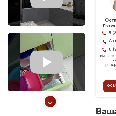
Оста
Позвон
8 (
8 (
8 (
Или оставь
ко
предвар
ОСТ
Ваша