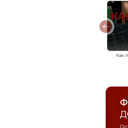
Как 
Ф
Д
Ост