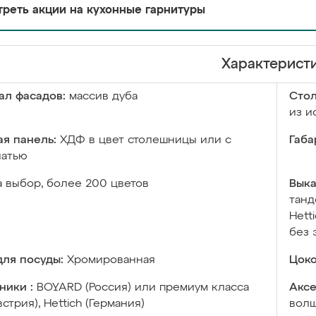
реть акции на кухонные гарнитуры
Характерист
ал фасадов:
массив дуба
Сто
из и
я панель:
ХДФ в цвет столешницы или с
Габа
чатью
а выбор, более 200 цветов
Выка
танд
Hett
без 
ля посуды:
Хромированная
Цоко
ники :
BOYARD (Россия) или премиум класса
Аксе
встрия), Hettich (Германия)
волш