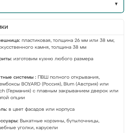
▼
ики
лешница:
пластиковая, толщина 26 мм или 38 мм;
скусственного камня, толщина 38 мм
риты:
изготовим кухню любого размера
тные системы :
ПВШ полного открывания,
ембоксы BOYARD (Россия), Blum (Австрия) или
ich (Германия) с плавным закрыванием дверок или
этой опции
ль:
в цвет фасадов или корпуса
ссуары:
Выкатные корзины, бутылочницы,
ебные уголки, карусели