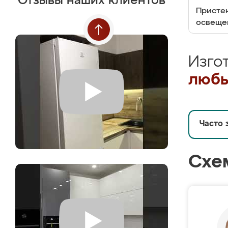
Отзывы наших клиентов
Пристен
освеще
Изго
любы
Часто 
Схе