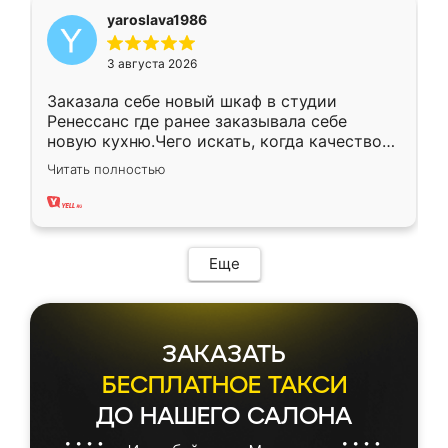
yaroslava1986
3 августа 2026
Заказала себе новый шкаф в студии
Ренессанс где ранее заказывала себе
новую кухню.Чего искать, когда качеством
вполне довольна. Служит кухня уже почти
Читать полностью
два года, нареканий нет.
Еще
ЗАКАЗАТЬ
БЕСПЛАТНОЕ ТАКСИ
ДО НАШЕГО САЛОНА