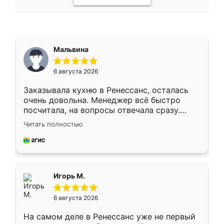
Мальвина
6 августа 2026
Заказывала кухню в Ренессанс, осталась
очень довольна. Менеджер всё быстро
посчитала, на вопросы отвечала сразу.
Замерщик приехал в субботу, подошёл к
Читать полностью
делу со всей ответственностью. Собрали
за день, ребята работали аккуратно, даже
пыли почти не было. Качество отличное,
ящики ходят плавно, ничего не скрипит.
Всё подошло как влитое.
Игорь М.
6 августа 2026
На самом деле в Ренессанс уже не первый