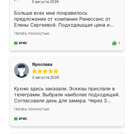
5 августа 2026
Больше всех мне понравилось
предложение от компании Ренессанс от
Елены Сергеевой. Подходяшщая цена и
короткие сроки изготовления. Приехавший
Читать полностью
для замера сотрудник Владислав
предложил по моему эскизу самый
1
подходящий вариант шкафа. Немного его
видоизменил, получилось даже лучше, чем
я хотела.
Ярослава
3 августа 2026
Кухню здесь заказали. Эскизы прислали в
телеграмм. Выбрали наиболее подходящий.
Согласовали день для замера. Через 3
недели кухня была уже готова. Остались
Читать полностью
довольны работой. Спасибо Ренессанс
мебель за качественную работу!