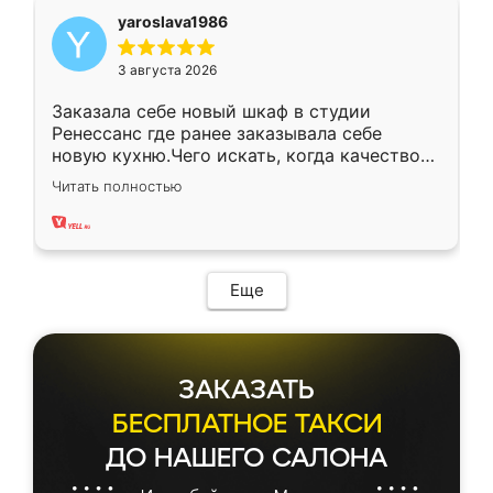
yaroslava1986
3 августа 2026
Заказала себе новый шкаф в студии
Ренессанс где ранее заказывала себе
новую кухню.Чего искать, когда качеством
вполне довольна. Служит кухня уже почти
Читать полностью
два года, нареканий нет.
Еще
ЗАКАЗАТЬ
БЕСПЛАТНОЕ ТАКСИ
ДО НАШЕГО САЛОНА