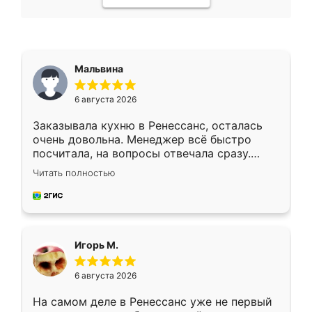
Мальвина
6 августа 2026
Заказывала кухню в Ренессанс, осталась
очень довольна. Менеджер всё быстро
посчитала, на вопросы отвечала сразу.
Замерщик приехал в субботу, подошёл к
Читать полностью
делу со всей ответственностью. Собрали
за день, ребята работали аккуратно, даже
пыли почти не было. Качество отличное,
ящики ходят плавно, ничего не скрипит.
Всё подошло как влитое.
Игорь М.
6 августа 2026
На самом деле в Ренессанс уже не первый