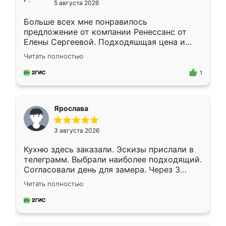
5 августа 2026
Больше всех мне понравилось
предложение от компании Ренессанс от
Елены Сергеевой. Подходяшщая цена и
короткие сроки изготовления. Приехавший
Читать полностью
для замера сотрудник Владислав
предложил по моему эскизу самый
1
подходящий вариант шкафа. Немного его
видоизменил, получилось даже лучше, чем
я хотела.
Ярослава
3 августа 2026
Кухню здесь заказали. Эскизы прислали в
телеграмм. Выбрали наиболее подходящий.
Согласовали день для замера. Через 3
недели кухня была уже готова. Остались
Читать полностью
довольны работой. Спасибо Ренессанс
мебель за качественную работу!