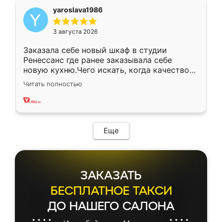
yaroslava1986
3 августа 2026
Заказала себе новый шкаф в студии
Ренессанс где ранее заказывала себе
новую кухню.Чего искать, когда качеством
вполне довольна. Служит кухня уже почти
Читать полностью
два года, нареканий нет.
Еще
ЗАКАЗАТЬ
БЕСПЛАТНОЕ ТАКСИ
ДО НАШЕГО САЛОНА