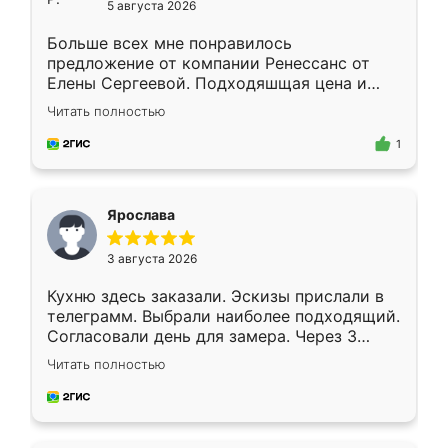
5 августа 2026
Больше всех мне понравилось
предложение от компании Ренессанс от
Елены Сергеевой. Подходяшщая цена и
короткие сроки изготовления. Приехавший
Читать полностью
для замера сотрудник Владислав
предложил по моему эскизу самый
1
подходящий вариант шкафа. Немного его
видоизменил, получилось даже лучше, чем
я хотела.
Ярослава
3 августа 2026
Кухню здесь заказали. Эскизы прислали в
телеграмм. Выбрали наиболее подходящий.
Согласовали день для замера. Через 3
недели кухня была уже готова. Остались
Читать полностью
довольны работой. Спасибо Ренессанс
мебель за качественную работу!