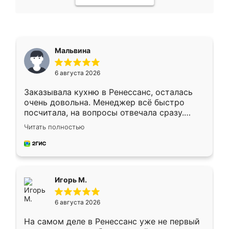
Мальвина
6 августа 2026
Заказывала кухню в Ренессанс, осталась
очень довольна. Менеджер всё быстро
посчитала, на вопросы отвечала сразу.
Замерщик приехал в субботу, подошёл к
Читать полностью
делу со всей ответственностью. Собрали
за день, ребята работали аккуратно, даже
пыли почти не было. Качество отличное,
ящики ходят плавно, ничего не скрипит.
Всё подошло как влитое.
Игорь М.
6 августа 2026
На самом деле в Ренессанс уже не первый