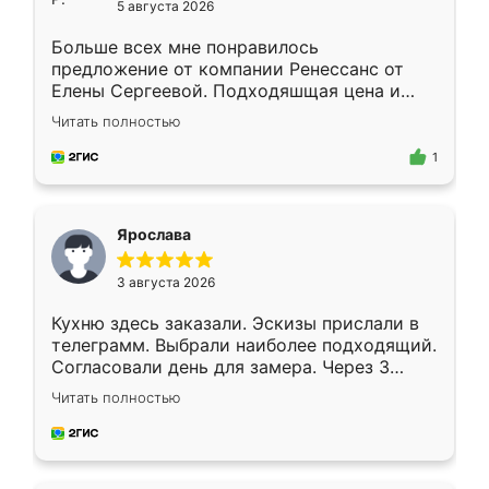
5 августа 2026
Больше всех мне понравилось
предложение от компании Ренессанс от
Елены Сергеевой. Подходяшщая цена и
короткие сроки изготовления. Приехавший
Читать полностью
для замера сотрудник Владислав
предложил по моему эскизу самый
1
подходящий вариант шкафа. Немного его
видоизменил, получилось даже лучше, чем
я хотела.
Ярослава
3 августа 2026
Кухню здесь заказали. Эскизы прислали в
телеграмм. Выбрали наиболее подходящий.
Согласовали день для замера. Через 3
недели кухня была уже готова. Остались
Читать полностью
довольны работой. Спасибо Ренессанс
мебель за качественную работу!