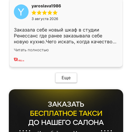
yaroslava1986
3 августа 2026
Заказала себе новый шкаф в студии
Ренессанс где ранее заказывала себе
новую кухню.Чего искать, когда качеством
вполне довольна. Служит кухня уже почти
Читать полностью
два года, нареканий нет.
Еще
ЗАКАЗАТЬ
БЕСПЛАТНОЕ ТАКСИ
ДО НАШЕГО САЛОНА