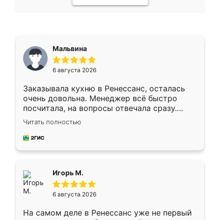
Мальвина
6 августа 2026
Заказывала кухню в Ренессанс, осталась
очень довольна. Менеджер всё быстро
посчитала, на вопросы отвечала сразу.
Замерщик приехал в субботу, подошёл к
Читать полностью
делу со всей ответственностью. Собрали
за день, ребята работали аккуратно, даже
пыли почти не было. Качество отличное,
ящики ходят плавно, ничего не скрипит.
Всё подошло как влитое.
Игорь М.
6 августа 2026
На самом деле в Ренессанс уже не первый