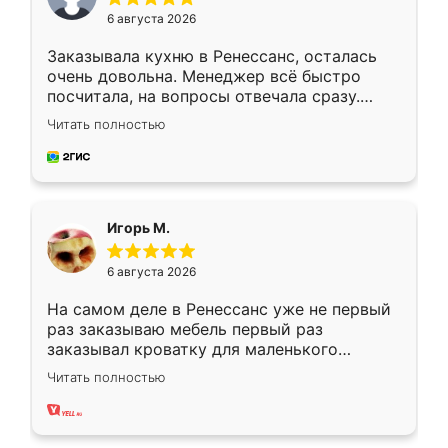
6 августа 2026
Заказывала кухню в Ренессанс, осталась
очень довольна. Менеджер всё быстро
посчитала, на вопросы отвечала сразу.
Замерщик приехал в субботу, подошёл к
Читать полностью
делу со всей ответственностью. Собрали
за день, ребята работали аккуратно, даже
пыли почти не было. Качество отличное,
ящики ходят плавно, ничего не скрипит.
Всё подошло как влитое.
Игорь М.
6 августа 2026
На самом деле в Ренессанс уже не первый
раз заказываю мебель первый раз
заказывал кроватку для маленького
ребёнка при его рождении ,во второй раз
Читать полностью
заказал шкаф-купе. По качеству очень
хорошее сборка достаточно быстрая,
также адекватные цены. До этого