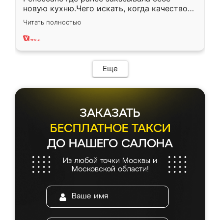
новую кухню.Чего искать, когда качеством
вполне довольна. Служит кухня уже почти
Читать полностью
два года, нареканий нет.
Еще
ЗАКАЗАТЬ
БЕСПЛАТНОЕ ТАКСИ
ДО НАШЕГО САЛОНА
Из любой точки Москвы и
Московской области!