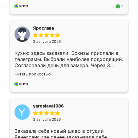
предложил по моему эскизу самый
1
подходящий вариант шкафа. Немного его
видоизменил, получилось даже лучше, чем
я хотела.
Ярослава
3 августа 2026
Кухню здесь заказали. Эскизы прислали в
телеграмм. Выбрали наиболее подходящий.
Согласовали день для замера. Через 3
недели кухня была уже готова. Остались
Читать полностью
довольны работой. Спасибо Ренессанс
мебель за качественную работу!
yaroslava1986
3 августа 2026
Заказала себе новый шкаф в студии
Ренессанс где ранее заказывала себе