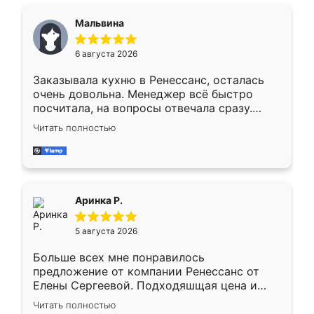
сравнивал с разными конкурентами в этом
сегменте ,выбор у конкурентов куда
Мальвина
меньше, здесь же он более разнообразный.
Мне нравится ,если что-то потребуется из
6 августа 2026
мебели буду заказывать только здесь.
Заказывала кухню в Ренессанс, осталась
очень довольна. Менеджер всё быстро
посчитала, на вопросы отвечала сразу.
Замерщик приехал в субботу, подошёл к
Читать полностью
делу со всей ответственностью. Собрали
за день, ребята работали аккуратно, даже
пыли почти не было. Качество отличное,
ящики ходят плавно, ничего не скрипит.
Всё подошло как влитое.
Аринка Р.
5 августа 2026
Больше всех мне понравилось
предложение от компании Ренессанс от
Елены Сергеевой. Подходяшщая цена и
короткие сроки изготовления. Приехавший
Читать полностью
для замера сотрудник Владислав