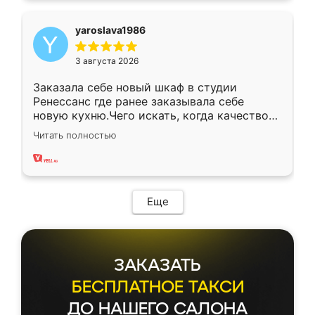
yaroslava1986
3 августа 2026
Заказала себе новый шкаф в студии
Ренессанс где ранее заказывала себе
новую кухню.Чего искать, когда качеством
вполне довольна. Служит кухня уже почти
Читать полностью
два года, нареканий нет.
Еще
ЗАКАЗАТЬ
БЕСПЛАТНОЕ ТАКСИ
ДО НАШЕГО САЛОНА