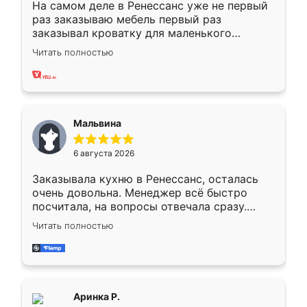
На самом деле в Ренессанс уже не первый
раз заказываю мебель первый раз
заказывал кроватку для маленького
ребёнка при его рождении ,во второй раз
Читать полностью
заказал шкаф-купе. По качеству очень
хорошее сборка достаточно быстрая,
также адекватные цены. До этого
сравнивал с разными конкурентами в этом
сегменте ,выбор у конкурентов куда
Мальвина
меньше, здесь же он более разнообразный.
Мне нравится ,если что-то потребуется из
6 августа 2026
мебели буду заказывать только здесь.
Заказывала кухню в Ренессанс, осталась
очень довольна. Менеджер всё быстро
посчитала, на вопросы отвечала сразу.
Замерщик приехал в субботу, подошёл к
Читать полностью
делу со всей ответственностью. Собрали
за день, ребята работали аккуратно, даже
пыли почти не было. Качество отличное,
ящики ходят плавно, ничего не скрипит.
Всё подошло как влитое.
Аринка Р.