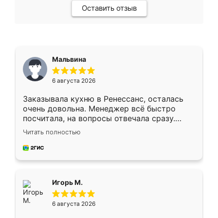
Оставить отзыв
Мальвина
6 августа 2026
Заказывала кухню в Ренессанс, осталась
очень довольна. Менеджер всё быстро
посчитала, на вопросы отвечала сразу.
Замерщик приехал в субботу, подошёл к
Читать полностью
делу со всей ответственностью. Собрали
за день, ребята работали аккуратно, даже
пыли почти не было. Качество отличное,
ящики ходят плавно, ничего не скрипит.
Всё подошло как влитое.
Игорь М.
6 августа 2026