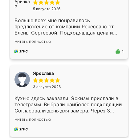
5 августа 2026
Больше всех мне понравилось
предложение от компании Ренессанс от
Елены Сергеевой. Подходяшщая цена и
короткие сроки изготовления. Приехавший
Читать полностью
для замера сотрудник Владислав
предложил по моему эскизу самый
1
подходящий вариант шкафа. Немного его
видоизменил, получилось даже лучше, чем
я хотела.
Ярослава
3 августа 2026
Кухню здесь заказали. Эскизы прислали в
телеграмм. Выбрали наиболее подходящий.
Согласовали день для замера. Через 3
недели кухня была уже готова. Остались
Читать полностью
довольны работой. Спасибо Ренессанс
мебель за качественную работу!