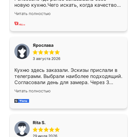
новую кухню.Чего искать, когда качеством
вполне довольна. Служит кухня уже почти
Читать полностью
два года, нареканий нет.
Ярослава
3 августа 2026
Кухню здесь заказали. Эскизы прислали в
телеграмм. Выбрали наиболее подходящий.
Согласовали день для замера. Через 3
недели кухня была уже готова. Остались
Читать полностью
довольны работой. Спасибо Ренессанс
мебель за качественную работу!
Rita S.
29 июля 2026