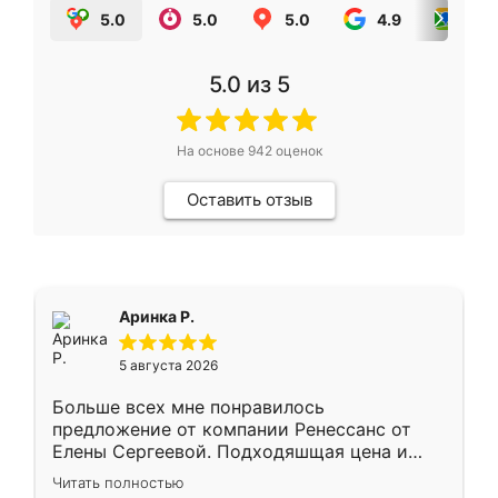
5.0
5.0
5.0
4.9
5.0
5.0
из 5
На основе
942
оценок
Оставить отзыв
Аринка Р.
5 августа 2026
Больше всех мне понравилось
предложение от компании Ренессанс от
Елены Сергеевой. Подходяшщая цена и
короткие сроки изготовления. Приехавший
Читать полностью
для замера сотрудник Владислав