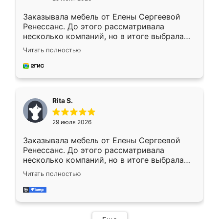
Заказывала мебель от Елены Сергеевой
Ренессанс. До этого рассматривала
несколько компаний, но в итоге выбрала
эту. Сначала обговорили условия, потом
Читать полностью
приехал замерщик, всё спокойно объяснил
и снял размеры. Изготовили в срок, с
доставкой тоже никаких проблем не
возникло. Сборку выполнили аккуратно,
мебель сразу встала на свое место без
Rita S.
каких-либо доработок. Качеством осталась
довольна, все выглядит так, как и ожидала.
29 июля 2026
Заказывала мебель от Елены Сергеевой
Ренессанс. До этого рассматривала
несколько компаний, но в итоге выбрала
эту. Сначала обговорили условия, потом
Читать полностью
приехал замерщик, всё спокойно объяснил
и снял размеры. Изготовили в срок, с
доставкой тоже никаких проблем не
возникло. Сборку выполнили аккуратно,
мебель сразу встала на свое место без