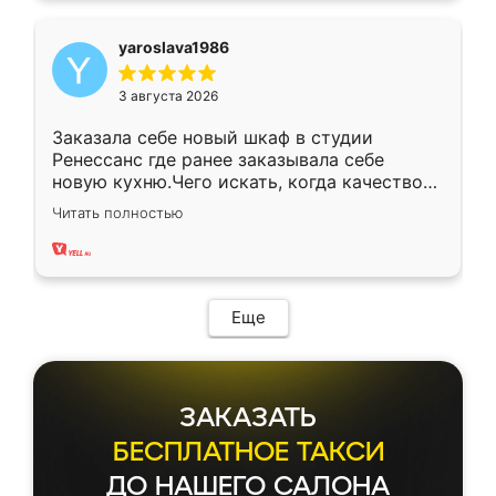
yaroslava1986
3 августа 2026
Заказала себе новый шкаф в студии
Ренессанс где ранее заказывала себе
новую кухню.Чего искать, когда качеством
вполне довольна. Служит кухня уже почти
Читать полностью
два года, нареканий нет.
Еще
ЗАКАЗАТЬ
БЕСПЛАТНОЕ ТАКСИ
ДО НАШЕГО САЛОНА