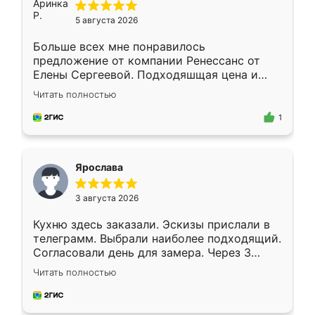
5 августа 2026
Больше всех мне понравилось
предложение от компании Ренессанс от
Елены Сергеевой. Подходяшщая цена и
короткие сроки изготовления. Приехавший
Читать полностью
для замера сотрудник Владислав
предложил по моему эскизу самый
1
подходящий вариант шкафа. Немного его
видоизменил, получилось даже лучше, чем
я хотела.
Ярослава
3 августа 2026
Кухню здесь заказали. Эскизы прислали в
телеграмм. Выбрали наиболее подходящий.
Согласовали день для замера. Через 3
недели кухня была уже готова. Остались
Читать полностью
довольны работой. Спасибо Ренессанс
мебель за качественную работу!