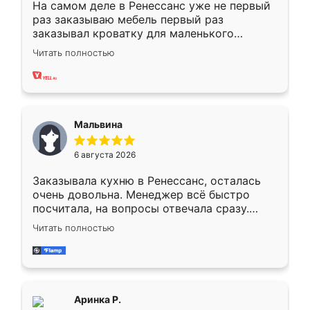
На самом деле в Ренессанс уже не первый
раз заказываю мебель первый раз
заказывал кроватку для маленького
ребёнка при его рождении ,во второй раз
Читать полностью
заказал шкаф-купе. По качеству очень
хорошее сборка достаточно быстрая,
также адекватные цены. До этого
сравнивал с разными конкурентами в этом
сегменте ,выбор у конкурентов куда
Мальвина
меньше, здесь же он более разнообразный.
Мне нравится ,если что-то потребуется из
6 августа 2026
мебели буду заказывать только здесь.
Заказывала кухню в Ренессанс, осталась
очень довольна. Менеджер всё быстро
посчитала, на вопросы отвечала сразу.
Замерщик приехал в субботу, подошёл к
Читать полностью
делу со всей ответственностью. Собрали
за день, ребята работали аккуратно, даже
пыли почти не было. Качество отличное,
ящики ходят плавно, ничего не скрипит.
Всё подошло как влитое.
Аринка Р.