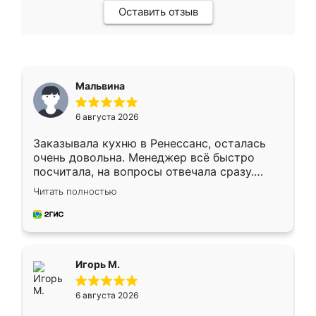
Оставить отзыв
Мальвина
6 августа 2026
Заказывала кухню в Ренессанс, осталась
очень довольна. Менеджер всё быстро
посчитала, на вопросы отвечала сразу.
Замерщик приехал в субботу, подошёл к
Читать полностью
делу со всей ответственностью. Собрали
за день, ребята работали аккуратно, даже
пыли почти не было. Качество отличное,
ящики ходят плавно, ничего не скрипит.
Всё подошло как влитое.
Игорь М.
6 августа 2026