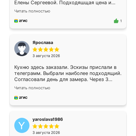
Елены Сергеевой. Подходяшщая цена и
короткие сроки изготовления. Приехавший
Читать полностью
для замера сотрудник Владислав
предложил по моему эскизу самый
1
подходящий вариант шкафа. Немного его
видоизменил, получилось даже лучше, чем
я хотела.
Ярослава
3 августа 2026
Кухню здесь заказали. Эскизы прислали в
телеграмм. Выбрали наиболее подходящий.
Согласовали день для замера. Через 3
недели кухня была уже готова. Остались
Читать полностью
довольны работой. Спасибо Ренессанс
мебель за качественную работу!
yaroslava1986
3 августа 2026