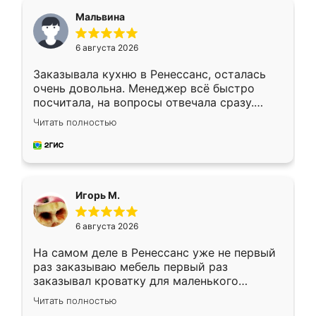
Мальвина
6 августа 2026
Заказывала кухню в Ренессанс, осталась
очень довольна. Менеджер всё быстро
посчитала, на вопросы отвечала сразу.
Замерщик приехал в субботу, подошёл к
Читать полностью
делу со всей ответственностью. Собрали
за день, ребята работали аккуратно, даже
пыли почти не было. Качество отличное,
ящики ходят плавно, ничего не скрипит.
Всё подошло как влитое.
Игорь М.
6 августа 2026
На самом деле в Ренессанс уже не первый
раз заказываю мебель первый раз
заказывал кроватку для маленького
ребёнка при его рождении ,во второй раз
Читать полностью
заказал шкаф-купе. По качеству очень