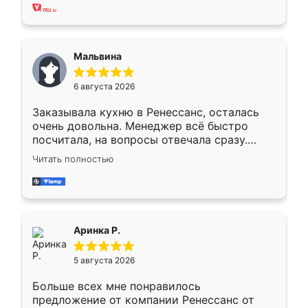
хорошее сборка достаточно быстрая,
также адекватные цены. До этого
сравнивал с разными конкурентами в этом
сегменте ,выбор у конкурентов куда
Мальвина
меньше, здесь же он более разнообразный.
Мне нравится ,если что-то потребуется из
6 августа 2026
мебели буду заказывать только здесь.
Заказывала кухню в Ренессанс, осталась
очень довольна. Менеджер всё быстро
посчитала, на вопросы отвечала сразу.
Замерщик приехал в субботу, подошёл к
Читать полностью
делу со всей ответственностью. Собрали
за день, ребята работали аккуратно, даже
пыли почти не было. Качество отличное,
ящики ходят плавно, ничего не скрипит.
Всё подошло как влитое.
Аринка Р.
5 августа 2026
Больше всех мне понравилось
предложение от компании Ренессанс от