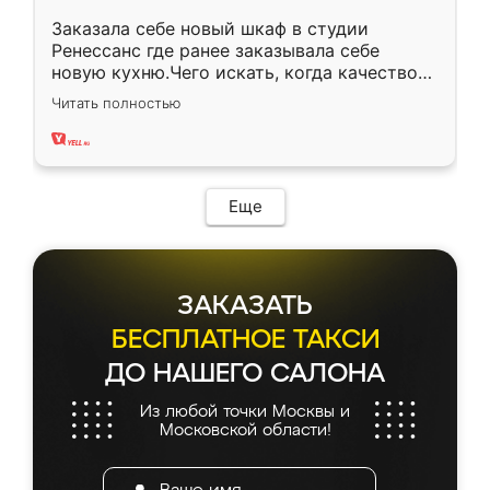
Заказала себе новый шкаф в студии
Ренессанс где ранее заказывала себе
новую кухню.Чего искать, когда качеством
вполне довольна. Служит кухня уже почти
Читать полностью
два года, нареканий нет.
Еще
ЗАКАЗАТЬ
БЕСПЛАТНОЕ ТАКСИ
ДО НАШЕГО САЛОНА
Из любой точки Москвы и
Московской области!