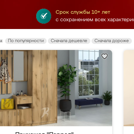
Срок службы 10+ лет
с сохранением всех характери
а:
По популярности
Сначала дешевле
Сначала дороже