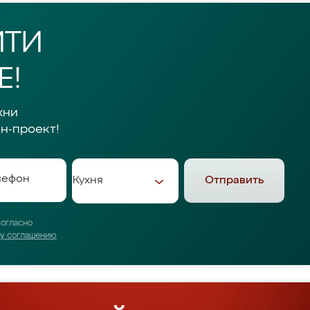
ЙТИ
Е!
хни
н-проект!
Отправить
согласно
му соглашению